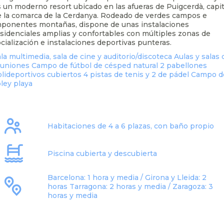
s un moderno
resort ubicado en las afueras de Puigcerdà, capit
e la comarca de
la Cerdanya. Rodeado de verdes campos e
mponentes montañas,
dispone de unas instalaciones
sidenciales amplias y confortables
con múltiples zonas de
cialización e instalaciones deportivas
punteras.
la multimedia, sala de cine y auditorio/discoteca
Aulas y salas 
euniones
Campo de fútbol de césped natural
2 pabellones
lideportivos cubiertos
4 pistas de tenis y 2 de pádel
Campo d
ley playa
Habitaciones de 4 a 6 plazas, con baño propio
Piscina cubierta y descubierta
Barcelona: 1 hora y media / Girona y Lleida: 2
horas
Tarragona: 2 horas y media / Zaragoza: 3
horas y media