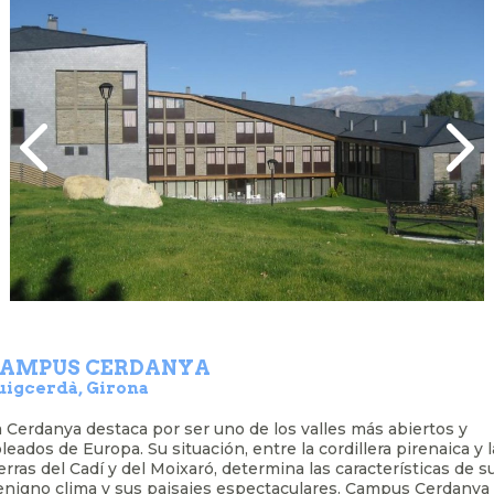
AMPUS CERDANYA
uigcerdà, Girona
 Cerdanya destaca por ser uno de los valles más abiertos y
oleados
de Europa. Su situación, entre la cordillera pirenaica y 
erras del
Cadí y del Moixaró, determina las características de s
enigno clima
y sus paisajes espectaculares. Campus Cerdanya