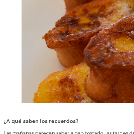
¿A qué saben los recuerdos?
Las mañanas parecen saber a pan tostado, las tardes de v